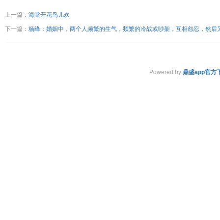
上一篇：
海棠开花鸟儿欢
下一篇：
杨绛：婚姻中，两个人频繁的生气，频繁的冷战或吵架，互相怨忍，然后
爱，这是劫。
Powered by
鼎盛app官方